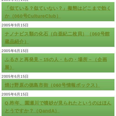
「似ている？似ていない？」擬態はどこまで効く
か（060号CultureClub）
2005年9月15日
ナノナビス類の化石（白亜紀二枚貝）（060号館
蔵品紹介）
2005年6月15日
ふるさと再発見－15の人・もの・場所－（企画
展）
2005年6月15日
焼け野原の徳島市街（060号情報ボックス）
2005年6月15日
Q.昨年、園瀬川で噴砂が見られたというのはほん
とうですか？（QandA）