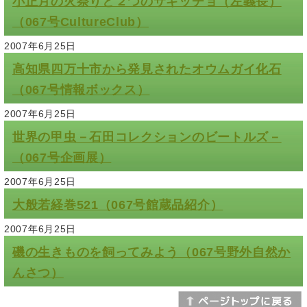
小正月の火祭りと２つのサギッチョ（左義長）
（067号CultureClub）
2007年6月25日
高知県四万十市から発見されたオウムガイ化石
（067号情報ボックス）
2007年6月25日
世界の甲虫－石田コレクションのビートルズ－
（067号企画展）
2007年6月25日
大般若経巻521（067号館蔵品紹介）
2007年6月25日
磯の生きものを飼ってみよう（067号野外自然か
んさつ）