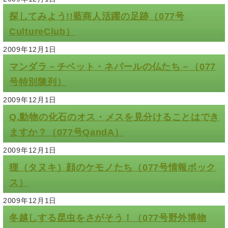
探してみよう!!藍商人活躍の足跡（077号
CultureClub）
2009年12月1日
マンダラ－チベット・ネパールの仏たち－（077
号特別陳列）
2009年12月1日
Q.動物の化石のオス・メスを見分けることはでき
ますか？（077号QandA）
2009年12月1日
狸（タヌキ）顔のケモノたち（077号情報ボック
ス）
2009年12月1日
冬越しする昆虫をさがそう！（077号野外博物