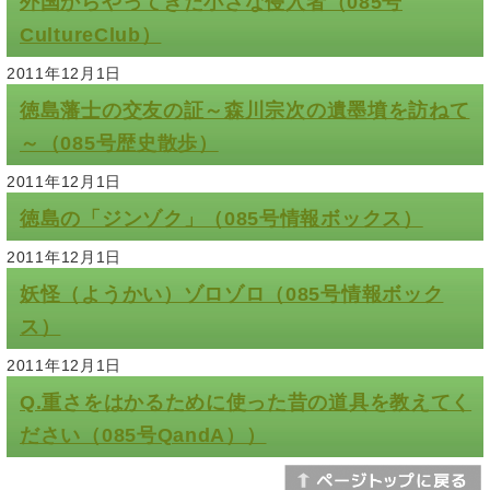
外国からやってきた小さな侵入者（085号
CultureClub）
2011年12月1日
徳島藩士の交友の証～森川宗次の遺墨墳を訪ねて
～（085号歴史散歩）
2011年12月1日
徳島の「ジンゾク」（085号情報ボックス）
2011年12月1日
妖怪（ようかい）ゾロゾロ（085号情報ボック
ス）
2011年12月1日
Q.重さをはかるために使った昔の道具を教えてく
ださい（085号QandA））