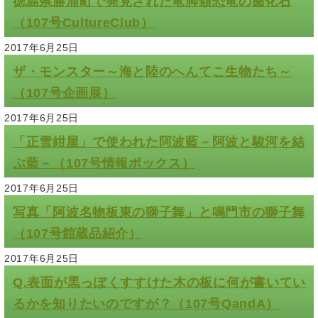
徳島県勝浦町で発見された竜脚類恐竜の歯化石
（107号CultureClub）
2017年6月25日
ザ・モンスター～海と陸のへんてこ生物たち～
（107号企画展）
2017年6月25日
「正雪紺屋」で使われた阿波藍－阿波と駿河を結
ぶ藍－（107号情報ボックス）
2017年6月25日
写真「阿波名物板東の獅子舞」と鳴門市の獅子舞
（107号館蔵品紹介）
2017年6月25日
Q.表面が黒っぽくすすけた木の板に何が書いてい
るかを知りたいのですが？（107号QandA）