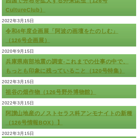
四国で分布を拡大する外来昆虫（126号
CultureClub）
2022年3月15日
令和4年度企画展「阿波の画壇をたのしむ」
（126号企画展）
2020年9月15日
兵庫県南部地震の調査-これまでの仕事の中で、
もっとも印象に残っていること（120号特集）
2022年3月15日
祖谷の畑作物（126号野外博物館）
2022年3月15日
阿讃山地産のノストセラス科アンモナイトの新種
（126号情報BOX）】
2022年3月15日