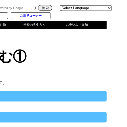
Powered
by
ご意見コーナー
Translate
し物
学校の先生方へ
お申込み・参加
む①
す。