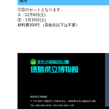
備考
①②のセットとなります。
①：12月6日(土)
②：1月10日(土)
材料費300円 （高校生以下は不要）
徳島県立博物館
〒770-0807 徳島市八万町向寺山（徳島県文化の森総合公園）
TEL:088-668-3636 FAX:088-668-7197