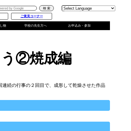
Powered
by
ご意見コーナー
Translate
し物
学校の先生方へ
お申込み・参加
ろう②焼成編
回連続の行事の２回目で、成形して乾燥させた作品