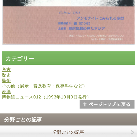
カテゴリー
考古
歴史
民俗
その他（展示・普及教育・保存科学など）
表紙
博物館ニュース012（1993年10月9日発行）
分野ごとの記事
分野ごとの記事