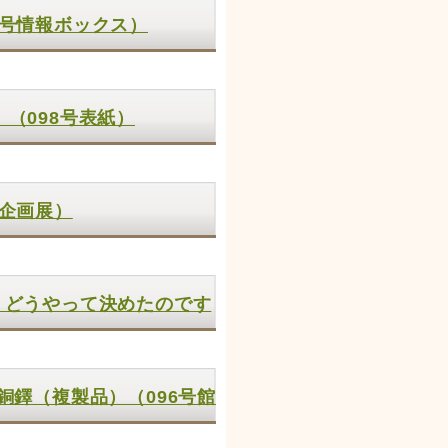
9号情報ボックス）
（098号表紙）
号企画展）
、どうやって決めたのです
銅鐸（複製品）（096号館