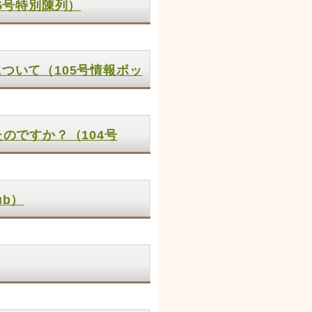
5号特別陳列）
ついて（105号情報ボッ
のですか？（104号
ub）