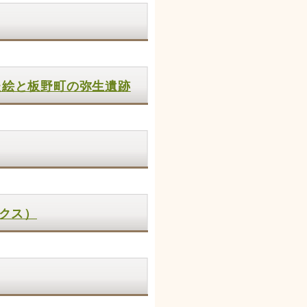
た絵と板野町の弥生遺跡
ックス）