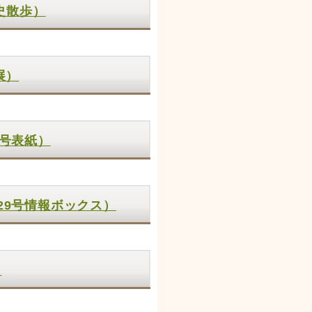
史散歩）
展）
0号表紙）
29号情報ボックス）
）