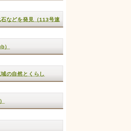
石などを発見（113号速
ub）
流域の自然とくらし
）