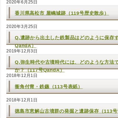
2020年6月25日
香川県高松市 屋嶋城跡（119号歴史散歩）
2020年3月25日
Q.遺跡から出土した鉄製品はどのように保存す
QandA）
2019年12月3日
Q.弥生時代や古墳時代には、どのような方法
か？（117号QandA）
2018年12月1日
衝角付冑・鉄鏃（113号表紙）
2018年12月1日
徳島市恵解山古墳群の発掘と遺跡保存（113