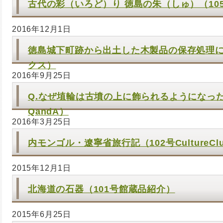
古代の彩（いろど）り 徳島の朱（しゅ）（10
2016年12月1日
徳島城下町跡から出土した木製品の保存処理に
クス）
2016年9月25日
Q.なぜ埴輪は古墳の上に飾られるようになった
QandA）
2016年3月25日
内モンゴル・遼寧省旅行記（102号CultureCl
2015年12月1日
北海道の石器（101号館蔵品紹介）
2015年6月25日