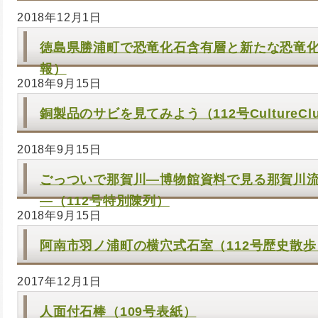
2018年12月1日
徳島県勝浦町で恐竜化石含有層と新たな恐竜化
報）
2018年9月15日
銅製品のサビを見てみよう（112号CultureCl
2018年9月15日
ごっついで那賀川―博物館資料で見る那賀川
―（112号特別陳列）
2018年9月15日
阿南市羽ノ浦町の横穴式石室（112号歴史散歩
2017年12月1日
人面付石棒（109号表紙）