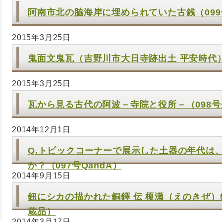
阿南市北の脇海岸に埋められていた古銭（09
2015年3月25日
鬼面文鬼瓦（吉野川市大日寺跡出土 平安時代）
2015年3月25日
瓦から見る古代の阿波－寺院と役所－（098
2014年12月1日
Q.トピックコーナーで展示した土器の年代は
か？（097号QandA）
2014年9月15日
鈕にシカの描かれた銅鐸 伝 榎瀬（えのきぜ）
蔵品）
2014年3月17日