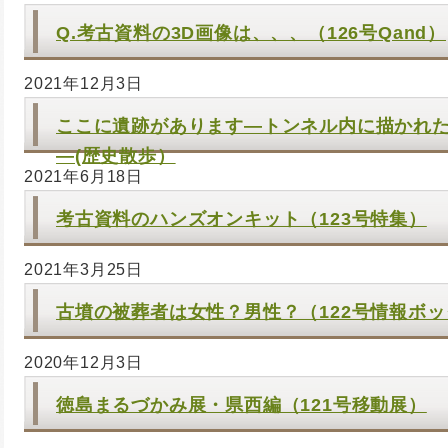
Q.考古資料の3D画像は、、、（126号Qand）
2021年12月3日
ここに遺跡があります―トンネル内に描かれ
―(歴史散歩）
2021年6月18日
考古資料のハンズオンキット（123号特集）
2021年3月25日
古墳の被葬者は女性？男性？（122号情報ボ
2020年12月3日
徳島まるづかみ展・県西編（121号移動展）