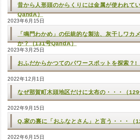
昔から人形頭のからくりには金属が使われてい
QandA）
2023年6月15日
「鳴門わかめ」の伝統的な製法、灰干しワカ
か？（131号QandA）
2023年3月25日
おふだからかつてのパワースポットを探索？!（
2022年12月1日
なぜ那賀町木頭地区だけに太布の・・・（129号Cu
2022年9月15日
Q.家の裏に「おふなとさん」と言う・・・（12
2022年6月15日