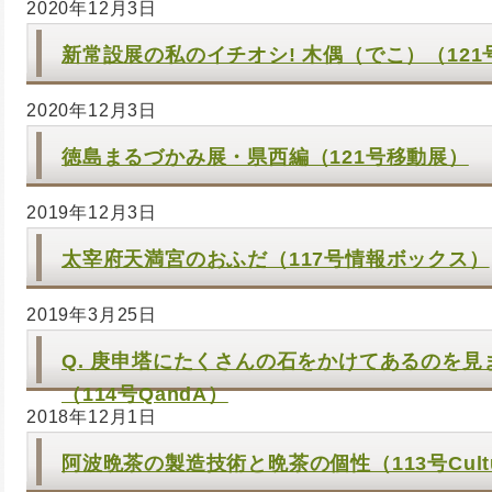
2020年12月3日
新常設展の私のイチオシ! 木偶（でこ）（121
2020年12月3日
徳島まるづかみ展・県西編（121号移動展）
2019年12月3日
太宰府天満宮のおふだ（117号情報ボックス）
2019年3月25日
Q. 庚申塔にたくさんの石をかけてあるのを
（114号QandA）
2018年12月1日
阿波晩茶の製造技術と晩茶の個性（113号Cultu