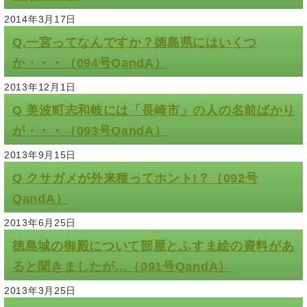
2014年3月17日
Q.一宮ってなんですか？徳島県にはいくつ
か・・・（094号QandA）
2013年12月1日
Q 美波町志和岐には「長崎市」の人の名前ばかり
が・・・（093号QandA）
2013年9月15日
Q クサガメが外来種ってホント!？（092号
QandA）
2013年6月25日
徳島城の御殿について部屋とふすま絵の資料があ
ると聞きましたが…（091号QandA）
2013年3月25日