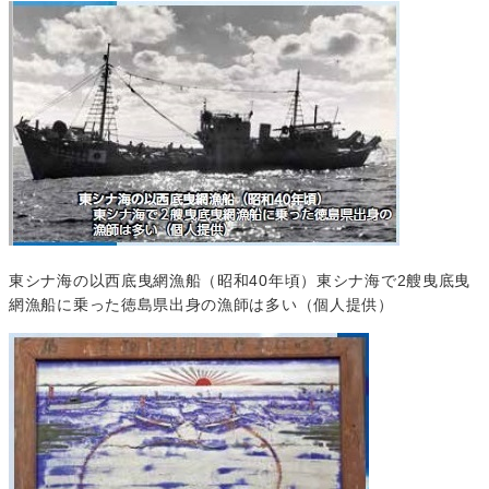
東シナ海の以西底曳網漁船（昭和40年頃）東シナ海で2艘曳底曳
網漁船に乗った徳島県出身の漁師は多い（個人提供）