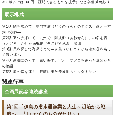
○65歳以上は100円（証明できるものを提示）など各種減免あり
展示構成
第1話 鯛を求めて―鳴門堂浦（どうのうら）のテグス行商と一本
釣り漁師―
第2話 東シナ海にて―九州で「阿波船（あわせん）」の名を轟
（とどろ）かせた底曳網（そこびきあみ）船団―
第3話 貝を探して海深くまで―伊島（いしま）から潜水器をもっ
て遠い海へ―
第4話 黒潮にのって―遠い海でカツオ・マグロを追った漁師たち
の物語―
第5話 海の幸を運ぶ―行商に出た美波町のイタダキサン―
関連行事
企画展記念連続講座
第1回「伊島の潜水器漁業と人生～明治から戦
後へ、『1』からのものがたり～」