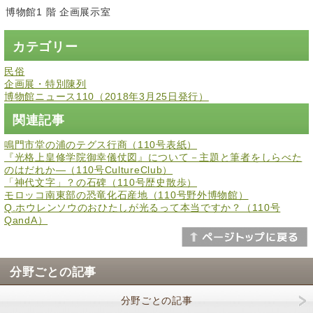
博物館1 階 企画展示室
カテゴリー
民俗
企画展・特別陳列
博物館ニュース110（2018年3月25日発行）
関連記事
鳴門市堂の浦のテグス行商（110号表紙）
『光格上皇修学院御幸儀仗図』について－主題と筆者をしらべた
のはだれか―（110号CultureClub）
「神代文字」？の石碑（110号歴史散歩）
モロッコ南東部の恐竜化石産地（110号野外博物館）
Q.ホウレンソウのおひたしが光るって本当ですか？（110号
QandA）
分野ごとの記事
分野ごとの記事