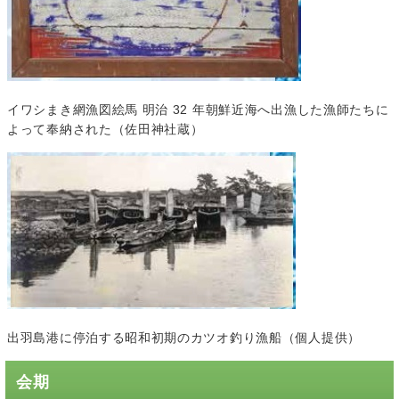
イワシまき網漁図絵馬 明治 32 年朝鮮近海へ出漁した漁師たちに
よって奉納された（佐田神社蔵）
出羽島港に停泊する昭和初期のカツオ釣り漁船（個人提供）
会期