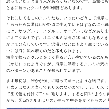
思っていた」と言う人があるくらいなのです。当館にも
ときに拾ったクルミが50個ほどあります。
それにしてもこのクルミたち、いったいどうして海岸に
と言ったら普通は山や野原に生えているはずなのに不思
には、サワグルミ、ノグルミ、オニグルミなどがありま
にオ二グルミです。オニグルミは高さ10mにもなる大
かけて分布しています。沢沿いなどにもよく生えている
いには海に流れ着くのだと考えられます。
海岸で拾ったクルミをよく見ると穴が空いているのがあ
（かじ）ったようですが、海岸に漂着するクルミの穴の
のパターンがあることが知られています。
まず最初は、誰かが強引に囓って割ったような物です。
と言えばなんと言ってもリスのなかまでしょう。リスは
て歯で傷を付けて二つに割ります。すると図1のような
から、図1のクルミはリスが割って中身を食べたものと