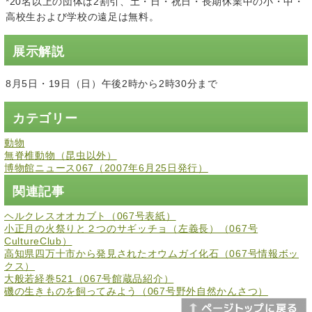
*20名以上の団体は2割引、土・日・祝日・長期休業中の小・中・
高校生および学校の遠足は無料。
展示解説
8月5日・19日（日）午後2時から2時30分まで
カテゴリー
動物
無脊椎動物（昆虫以外）
博物館ニュース067（2007年6月25日発行）
関連記事
ヘルクレスオオカブト（067号表紙）
小正月の火祭りと２つのサギッチョ（左義長）（067号
CultureClub）
高知県四万十市から発見されたオウムガイ化石（067号情報ボッ
クス）
大般若経巻521（067号館蔵品紹介）
磯の生きものを飼ってみよう（067号野外自然かんさつ）