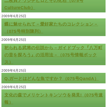
二枚貝アワジチヒロとその化石（075号
CultureClub）
2009年6月25日
蝶に魅せられて－愛好家たちのコレクション－
（075号特別陳列）
2009年6月25日
祀られる武将の伝説から－ガイドブック『八万町
の昔を探ろう』の活用法－（075号情報ボック
ス）
2009年6月25日
Q.ガーとはどんな魚ですか？（075号QandA）
2009年6月25日
文化の森でメリケントキンソウを発見!（075号速
報）