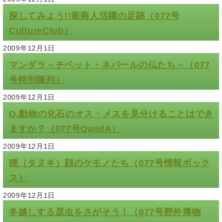
探してみよう!!藍商人活躍の足跡（077号
CultureClub）
2009年12月1日
マンダラ－チベット・ネパールの仏たち－（077
号特別陳列）
2009年12月1日
Q.動物の化石のオス・メスを見分けることはでき
ますか？（077号QandA）
2009年12月1日
狸（タヌキ）顔のケモノたち（077号情報ボック
ス）
2009年12月1日
冬越しする昆虫をさがそう！（077号野外博物