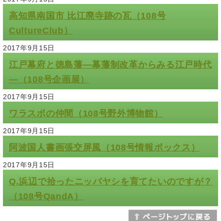
高知県南国市 比江廃寺跡の瓦（108号
CultureClub）
2017年9月15日
江戸幕府と徳島藩―幕藩制改革からみる江戸時代
―（108号企画展）
2017年9月15日
ワラスボの仲間（108号野外博物館）
2017年9月15日
阿波国人書画張交屏風（108号情報ボックス）
2017年9月15日
Q.浜辺で拾ったニッパヤシを育てたいのですが？
（108号QandA）