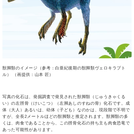
獣脚類のイメージ（参考：白亜紀後期の獣脚類ヴェロキラプト
ル） （画提供：山本 匠）
写真の化石は、発掘調査で発見された獣脚類（じゅうきゃくる
い）の左脛骨（けいこつ）（左脚あしのすねの骨）化石です。成
体（大人）あるいは、幼体（子ども）なのかは、現段階で不明で
すが、全長2メートルほどの獣脚類と推定されます。獣脚類の多
くは、肉食であることから、この脛骨化石の持ち主も肉食恐竜で
あった可能性があります。