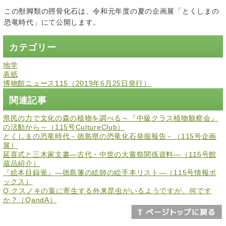
この獣脚類の脛骨化石は、令和元年度の夏の企画展「とくしまの
恐竜時代」にて公開します。
カテゴリー
地学
表紙
博物館ニュース115（2019年6月25日発行）
関連記事
県民の力で文化の森の植物を調べる～『中級クラス植物観察会』
の活動から～（115号CultureClub）
とくしまの恐竜時代－徳島県の恐竜化石発掘報告－（115号企画
展）
延喜式と三木家文書―古代・中世の大嘗祭関係資料―（115号館
蔵品紹介）
『絵本目録覚』―徳島藩の絵師の絵手本リスト―（115号情報ボ
ックス）
Q.クスノキの葉に寄生する外来昆虫がいるようですが、何です
か？（QandA）