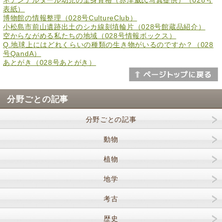
ネアンデルタール幼児の全身骨格（赤津威氏写真提供）（028号
表紙）
博物館の情報整理（028号CultureClub）
小松島市前山遺跡出土のシカ線刻埴輪片（028号館蔵品紹介）
空からながめる私たちの地域（028号情報ボックス）
Q.地球上にはどれくらいの種類の生き物がいるのですか？（028
号QandA）
あとがき（028号あとがき）
分野ごとの記事
分野ごとの記事
動物
植物
地学
考古
歴史