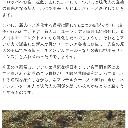
ーロッパヘ移住・拡散しました。そして、ついには現代人の直接
の祖先となる新人（現代型ホモ・サピ工ンス）へと進化していき
ます。
しかし、新人へと進化する過程に関しては2つの仮説があり、論
争が行われています。新人は、ユーラシア大陸各地に移住した原
人（ホモ・工レクトス）から進化したのでしょうか。それともア
フリ力で誕生した新人が再びユーラシア各地に移住し、先住の原
人の子孫である旧人（ネアンデルタール人などの古代型ホモサピ
工ンス）と入れ替わったのでしょうか。
今回の企画展は、デデリエ洞窟発掘日本シリア合同調査隊によっ
て発掘された幼児の全身骨格が、学際的共同研究によって復元さ
れる過程を紹介しながら、ネアンデルタール人の実録に迫り、ネ
アンデルタール人と現代人の関係を新しい視点からとらえ直そう
とするものです。