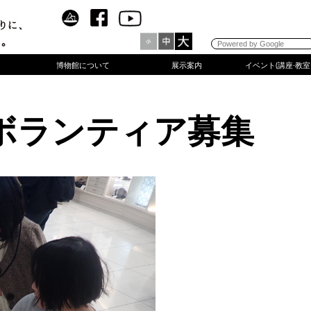
ー
アクセス
ご意見コーナー
博物館について
展示案内
イベント(講座·教室
館ボランティア募集