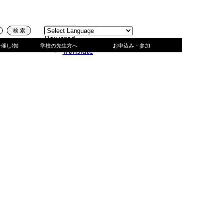
Powered
by
·催し物)
学校の先生方へ
お申込み・参加
Translate